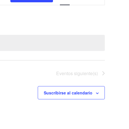
de
vistas
de
Evento
Eventos
siguiente(s)
Suscribirse al calendario