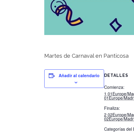
Martes de Carnaval en Panticosa
Añadir al calendario
DETALLES
Comienza:
1 01Europe/Ma
01Europe/Madr
Finaliza:
2 02Europe/Ma
02Europe/Madr
Categorías del 