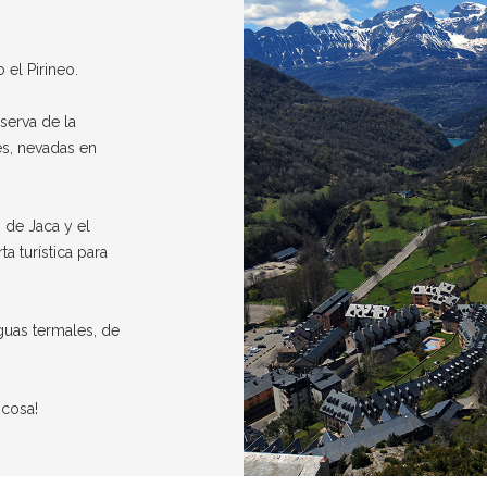
el Pirineo.
eserva de la
es, nevadas en
o de Jaca y el
a turística para
guas termales, de
icosa!