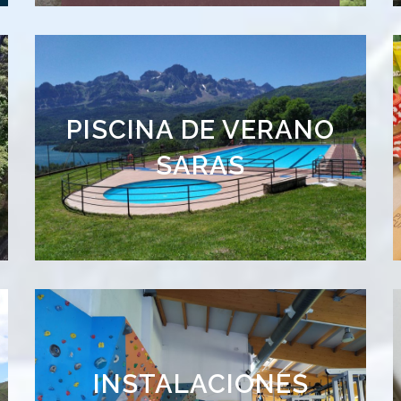
PISCINA DE VERANO
Vistas Increíbles
SARAS
Gimnasio, rocódromo,
INSTALACIONES