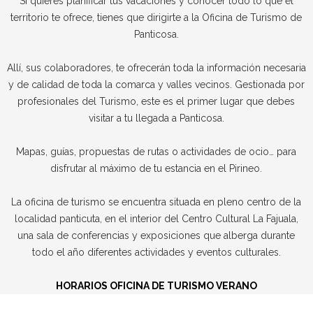
Si quieres planificar tus vacaciones y conocer todo lo que el
territorio te ofrece, tienes que dirigirte a la Oficina de Turismo de
Panticosa.
Allí, sus colaboradores, te ofrecerán toda la información necesaria
y de calidad de toda la comarca y valles vecinos. Gestionada por
profesionales del Turismo, este es el primer lugar que debes
visitar a tu llegada a Panticosa.
Mapas, guías, propuestas de rutas o actividades de ocio… para
disfrutar al máximo de tu estancia en el Pirineo.
La oficina de turismo se encuentra situada en pleno centro de la
localidad panticuta, en el interior del Centro Cultural La Fajuala,
una sala de conferencias y exposiciones que alberga durante
todo el año diferentes actividades y eventos culturales.
HORARIOS OFICINA DE TURISMO VERANO