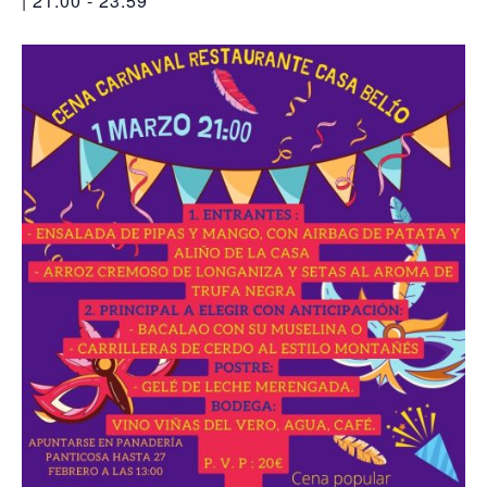
| 21:00
-
23:59