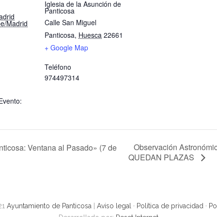
Iglesia de la Asunción de
Panticosa
adrid
Calle San Miguel
e/Madrid
Panticosa
,
Huesca
22661
+ Google Map
Teléfono
974497314
Evento:
Observación Astronóm
nticosa: Ventana al Pasado» (7 de
QUEDAN PLAZAS
21
Ayuntamiento de Panticosa
|
Aviso legal
·
Política de privacidad
·
Po