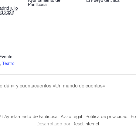
Ayuntamiento de
El Pueyo de Jaca
Panticosa
rid julio
id 2022
Evento:
,
Teatro
 Berdún» y cuentacuentos «Un mundo de cuentos»
21
Ayuntamiento de Panticosa
|
Aviso legal
·
Política de privacidad
·
Po
Desarrollado por:
Reset Internet