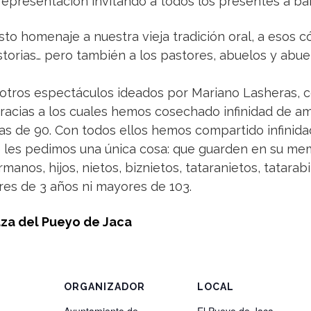
epresentación invitando a todos los presentes a bai
o homenaje a nuestra vieja tradición oral, a esos có
istorias… pero también a los pastores, abuelos y abue
 otros espectáculos ideados por Mariano Lasheras, 
, gracias a los cuales hemos cosechado infinidad de a
s de 90. Con todos ellos hemos compartido infinidad
 les pedimos una única cosa: que guarden en su memo
anos, hijos, nietos, biznietos, tataranietos, tatarab
s de 3 años ni mayores de 103.
plaza del Pueyo de Jaca
ORGANIZADOR
LOCAL