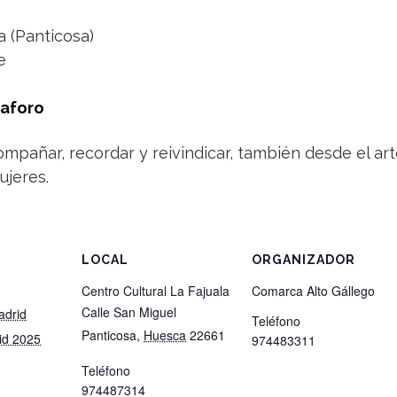
a (Panticosa)
e
 aforo
compañar, recordar y reivindicar, también desde el 
ujeres.
LOCAL
ORGANIZADOR
Centro Cultural La Fajuala
Comarca Alto Gállego
Calle San Miguel
adrid
Teléfono
Panticosa
,
Huesca
22661
id 2025
974483311
Teléfono
974487314