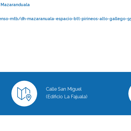
H Mazaranduala
censo-mtb/dh-mazaranuala-espacio-btt-pirineos-alto-gallego-
Calle San Miguel
(Edificio La Fajuala)