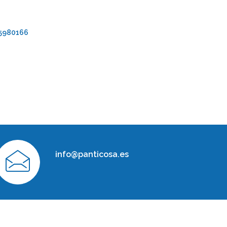
95980166
info@panticosa.es