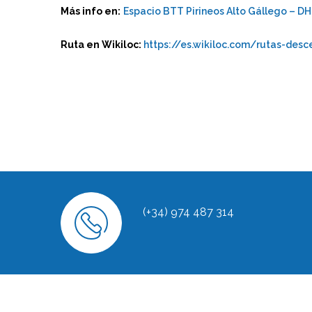
Más info en:
Espacio BTT Pirineos Alto Gállego – D
Ruta en Wikiloc:
https://es.wikiloc.com/rutas-des
(+34) 974 487 314