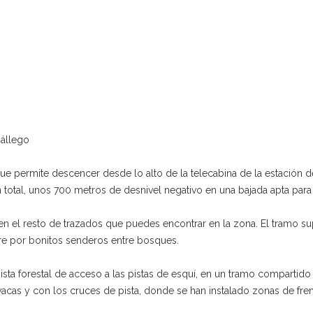
Gállego
) que permite descencer desde lo alto de la telecabina de la estación d
n total, unos 700 metros de desnivel negativo en una bajada apta para
 parten el resto de trazados que puedes encontrar en la zona. El tramo
urre por bonitos senderos entre bosques.
pista forestal de acceso a las pistas de esquí, en un tramo comparti
cas y con los cruces de pista, donde se han instalado zonas de fren