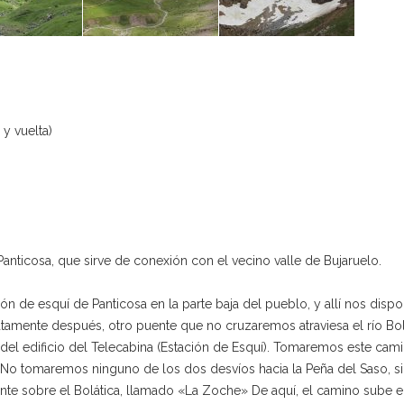
 y vuelta)
anticosa, que sirve de conexión con el vecino valle de Bujaruelo.
ción de esquí de Panticosa en la parte baja del pueblo, y allí nos di
atamente después, otro puente que no cruzaremos atraviesa el río Bol
s del edificio del Telecabina (Estación de Esquí). Tomaremos este cam
a. No tomaremos ninguno de los dos desvíos hacia la Peña del Saso, s
ente sobre el Bolática, llamado «La Zoche» De aquí, el camino sube 