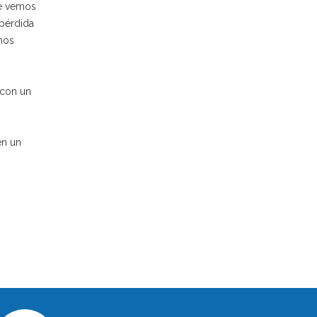
de vemos
 pérdida
unos
 con un
en un