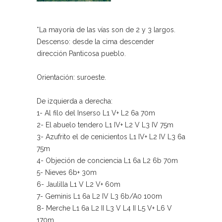
*La mayoría de las vías son de 2 y 3 largos.
Descenso: desde la cima descender
dirección Panticosa pueblo.
Orientación: suroeste.
De izquierda a derecha:
1- Al filo del Inserso L1 V+ L2 6a 70m
2- El abuelo tendero L1 IV+ L2 V L3 IV 75m
3- Azufrito el de cenicientos L1 IV+ L2 IV L3 6a
75m
4- Objeción de conciencia L1 6a L2 6b 70m
5- Nieves 6b+ 30m
6- Jaulilla L1 V L2 V+ 60m
7- Geminis L1 6a L2 IV L3 6b/A0 100m
8- Merche L1 6a L2 II L3 V L4 II L5 V+ L6 V
170m