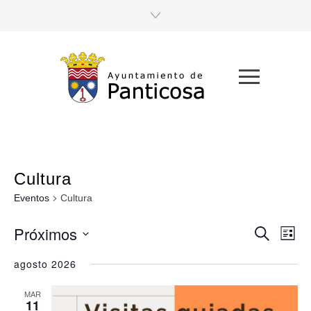
Cultura
Eventos
Cultura
Próximos
Navega
Nav
Buscar
Lista
de
Seleccionar
de
fecha.
agosto 2026
vist
búsque
de
MAR
y
11
Eve