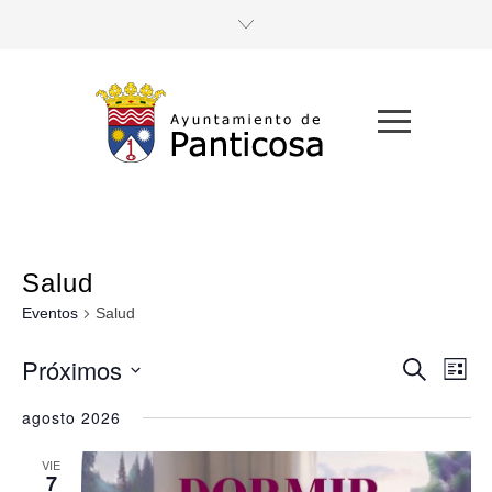
Salud
Eventos
Salud
Próximos
Navega
Nav
Buscar
Lista
de
Seleccionar
de
fecha.
agosto 2026
vist
búsque
de
VIE
y
7
Eve