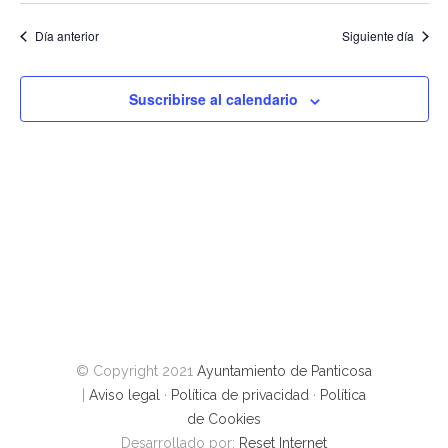
de
fecha.
vist
búsque
Día anterior
Siguiente día
de
y
Eve
vistas
Suscribirse al calendario
de
Evento
© Copyright 2021
Ayuntamiento de Panticosa
|
Aviso legal
·
Política de privacidad
·
Política
de Cookies
Desarrollado por:
Reset Internet