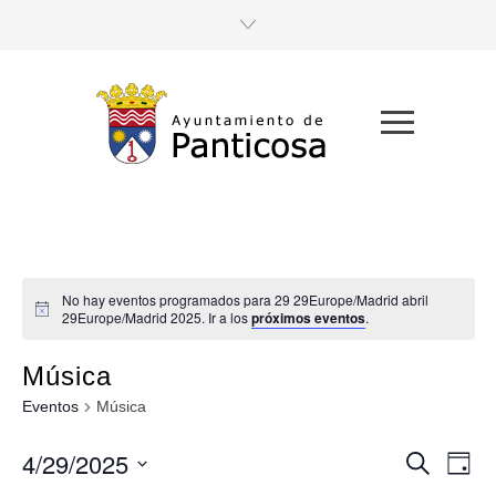
No hay eventos programados para 29 29Europe/Madrid abril
29Europe/Madrid 2025. Ir a los
próximos eventos
.
Música
Eventos
Música
4/29/2025
Navega
Nav
Buscar
Día
de
Seleccionar