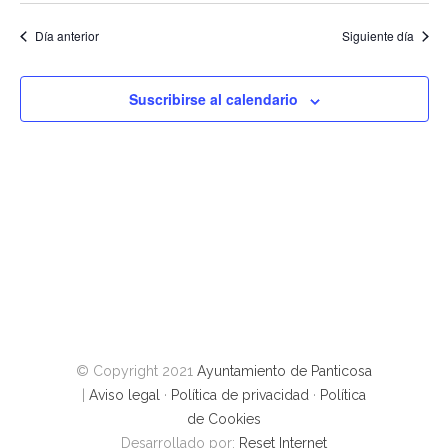
de
fecha.
vist
búsque
Día anterior
Siguiente día
de
y
Eve
vistas
Suscribirse al calendario
de
Evento
© Copyright 2021
Ayuntamiento de Panticosa
|
Aviso legal
·
Política de privacidad
·
Política
de Cookies
Desarrollado por:
Reset Internet