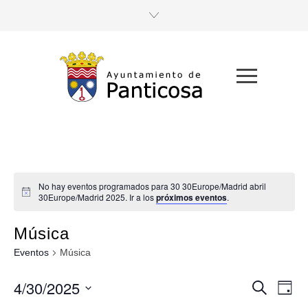
No hay eventos programados para 30 30Europe/Madrid abril
30Europe/Madrid 2025. Ir a los
próximos eventos
.
Música
Eventos
Música
4/30/2025
Navega
Nav
Buscar
Día
de
Seleccionar