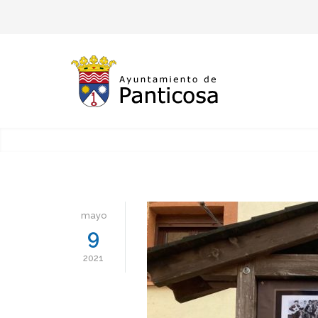
mayo
9
2021