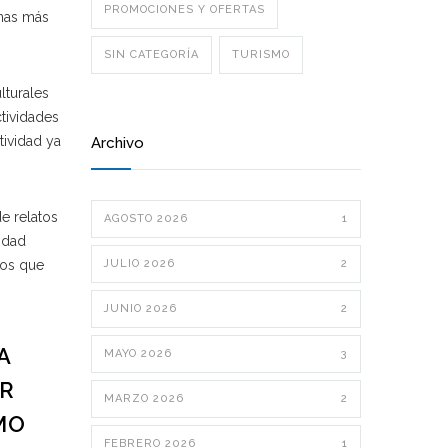
PROMOCIONES Y OFERTAS
onas más
SIN CATEGORÍA
TURISMO
lturales
tividades
tividad ya
Archivo
e relatos
AGOSTO 2026
1
idad
tos que
JULIO 2026
2
JUNIO 2026
2
A
MAYO 2026
3
OR
MARZO 2026
2
MO
FEBRERO 2026
1