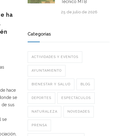
Técnico MTB
25 de julio de 2026
ve ha
a
ién
Categorias
ACTIVIDADES Y EVENTOS
ras
AYUNTAMIENTO
BIENESTAR Y SALUD
BLOG
sde hace
 donde se
DEPORTES
ESPECTÁCULOS
, de sus
NATURALEZA
NOVEDADES
l se
PRENSA
ociación,