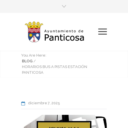
You Are Here:
BLOG
/
HORARIOS BUS A PISTAS ESTACIÓN
PANTICOSA
diciembre
7
2025